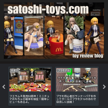
おまけ
プラモデル
1
テ
フエラムネ発売50周年！ミニチュ
プラモ初心者がランナーパテを作
10
ュー
アおもちゃの確率を検証！簡単レ
ってガールズプラモデルの合わせ
山田
ビューもあるよ。
目消しに挑戦！
ズ