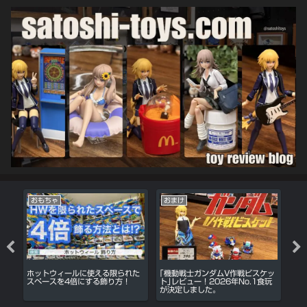
おもちゃ
おまけ
家
モデ
ホットウィールに使える限られた
｢機動戦士ガンダムV作戦ビスケッ
DA
レビ
スペースを4倍にする飾り方！
ト｣レビュー！2026年No.1食玩
レ
が決定しました。
ソ
ら