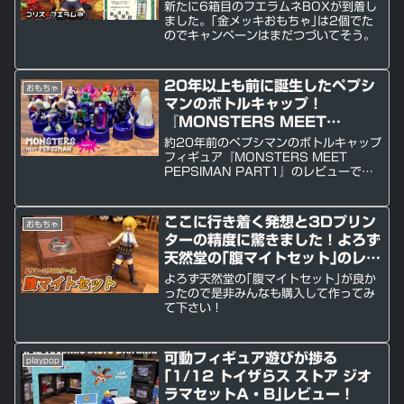
も！
新たに6箱目のフエラムネBOXが到着し
ました。｢金メッキおもちゃ｣は2個でた
のでキャンペーンはまだつづいてそう。
20年以上も前に誕生したペプシ
おもちゃ
マンのボトルキャップ！
『MONSTERS MEET
PEPSIMAN PART1』レビュ
約20年前のペプシマンのボトルキャップ
ー！
フィギュア『MONSTERS MEET
PEPSIMAN PART1』のレビューで
す！
ここに行き着く発想と3Dプリン
おもちゃ
ターの精度に驚きました！よろず
天然堂の｢腹マイトセット｣のレビ
ューです。
よろず天然堂の｢腹マイトセット｣が良か
ったので是非みんなも購入して作ってみ
て下さい！
可動フィギュア遊びが捗る
playpop
｢1/12 トイザらス ストア ジオ
ラマセットA・B｣レビュー！