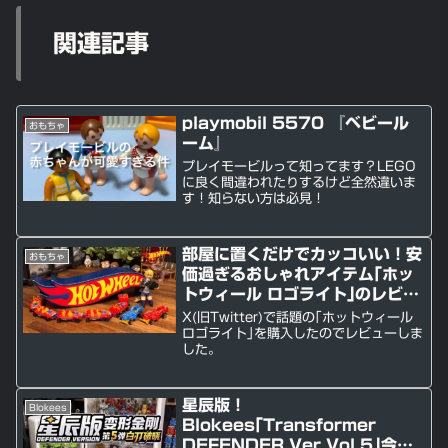
関連記事
playmobil 5570 『ベビール
おもちゃ
ーム』
プレイモービルって知ってます？LEGO
に良く間違われたりするけど全然違いま
す！知らない方は必見！
部屋に置くだけでカッコいい！安
おもちゃ
価過ぎるおしゃれアイテム｢ホッ
トウィール ロゴライト｣のレビュ
ーです！
X(旧Twitter)で話題の｢ホットウィール
ロゴライト｣を購入したのでレビューしま
した。
星辰版！
Blokees
Blokees｢Transformer
DEFENDER Ver Vol.5｣今回