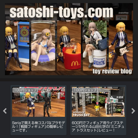
100円ショップ
100円ショップ
デ
の光
Seriaで買える神コスパなプラモデ
600円でフィギュア用ライブステ
令
看
ル！｢戦闘フィギュア｣の簡単レビ
ージが作れる山田化学の｢ミニチュ
ージ
ューです。
ア トラスセット｣レビュー！
タ