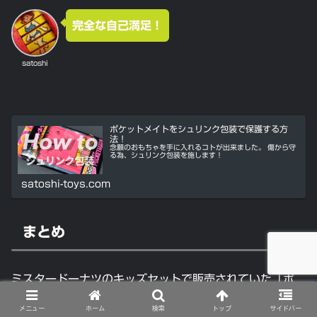
完全な自己満足！
satoshi
ポケットメイトをシュリンク包装で保護する方
法！
念願のおもちゃを手に入れるコトが出来ました。 傷から守
る為、シュリンク包装を施します！
satoshi-toys.com
まとめ
ミスタードーナツのキッズセットで販売されていた「ポ
ン･デ･ライオンとなかまたち ポケットメイト」の紹介で
メニュー
ホーム
検索
トップ
サイドバー