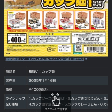
画像引用元：ターリンカプセルコレクション公式X｢旧Twitter｣
商品名
箱買い！カップ麺
発売日
2025年1月16日
価格
¥400(税込)
ラインナップ
1.カップソース焼きそば
・
2.カップきつねうどん
・3.
全6種類
4.カップ激辛焼きそば・5.カップカレーうどん・
6.カ
スクロールできます