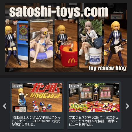
おまけ
おまけ
プ
る！
｢機動戦士ガンダムV作戦ビスケッ
フエラムネ発売50周年！ミニチュ
プ
サイ
ト｣レビュー！2026年No.1食玩
アおもちゃの確率を検証！簡単レ
っ
が決定しました。
ビューもあるよ。
目