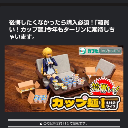
後悔したくなかったら購入必須！｢箱買
い！カップ麺｣今年もターリンに期待しち
ゃいます。
カプセルトイ
この記事は
約11分
で読めます。