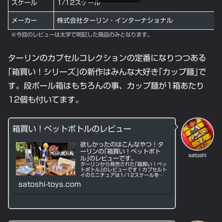
スケール
1/12スケール
メーカー
株式会社ターリン・インターナショナル
※今回のレビューは太字で明記した商品のみとなります。
ターリンのカプセルコレクションの定番になりつつある
｢箱買い！シリーズ｣の新作はみんな大好き｢カップ麺｣で
す。段ボール箱はもちろんの事、カップ麺が1箱あたり
12個も付いてます。
箱買い！ペットボトルのレビュー
欲しかったのはこんなやつ！タ
ーリンの｢箱買い！ペットボト
satoshi
ル｣のレビューです。
ターリンから発売された｢箱買い！ペッ
トボトル｣のレビューです！カプセルト
イのミニチュアは1/12スケールをス
タンダードにして下さい！
satoshi-toys.com