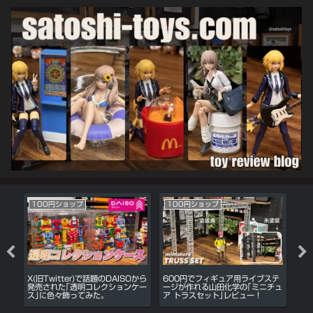
100円ショップ
100円ショップ
家
消
X(旧Twitter)で話題のDAISOから
600円でフィギュア用ライブステ
DA
消
発売された｢透明コレクションケー
ージが作れる山田化学の｢ミニチュ
レ
ス｣に色々飾ってみた。
ア トラスセット｣レビュー！
ソ
ら