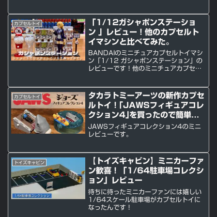
「1/12ガシャポンステーショ
カプセルトイ
ン 」レビュー！他のカプセルト
イマシンと比べてみた。
BANDAIのミニチュアカプセルトイマシ
ン「1/12 ガシャポンステーション」の
レビューです！他のミニチュアカプセル
トイマシンとも比較しました。
タカラトミーアーツの新作カプセ
カプセルトイ
ルトイ！｢JAWSフィギュアコレ
クション4｣を買ったので簡単に
レビューします。
JAWSフィギュアコレクション4のミニ
レビューです。
【トイズキャビン】ミニカーファ
トイズキャビン
ン歓喜！「1/64駐車場コレクシ
ョン」レビュー
待ちに待ったミニカーファンには嬉しい
1/64スケール駐車場がカプセルトイに
なったんです！