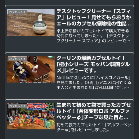
デスクトップクリーナー「スフィ
カプセルトイ
ア」レビュー！見せてもらおうか
エールのカプセル掃除機の性能と
やらを。
卓上掃除機がカプセルトイで購入できる
時代になってしまった…。「デスクトッ
プクリーナー スフィア」のレビューです
ッ！
ターリンの最新カプセルトイ！
カプセルトイ
｢極小シリーズ モッパン韓国グル
メ｣レビューです。
Netflixで久しぶりに｢ハイスコアガール｣
を見てました。(3周目)アニメに出てくる
主人公と生まれた年代がほぼ同じだし、
1990年代の対戦型格闘ゲームを数多く
遊んで来たので主人公と自分を重ね合わ
せちゃいますね。恋愛モノとしても良く
生まれて初めて袋で買ったカプセ
カプセルトイ
出来てい...
ルトイ！｢合体変形ロボ アルファ
ベッターφ｣チープな見た目と裏
腹に程よい変形ギミックが最高で
初めて袋でカプセルトイ！｢アルファベッ
した。
ターφ｣をレビューしました。