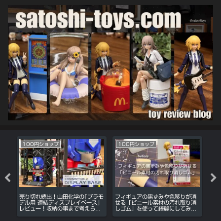
100円ショップ
100円ショップ
1
テ
売り切れ続出！山田化学の｢プラモ
フィギュアの黒ずみや色移りが消
DA
ュー
デル用 連結ディスプレイベース｣
せる「ビニール素材の汚れ取り消
サ
レビュー！収納の事まで考えられ
しゴム」を使って綺麗にしてみ
便
た神アイテム。
た。