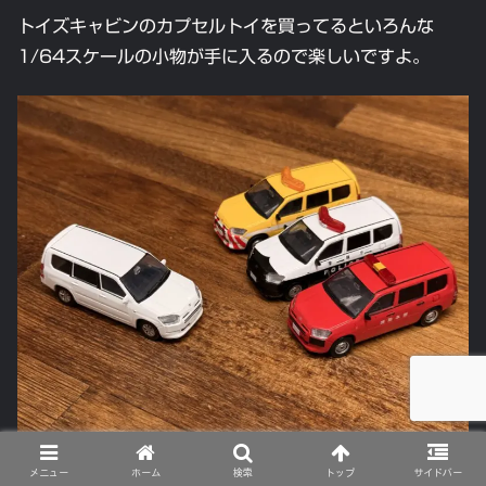
トイズキャビンのカプセルトイを買ってるといろんな
1/64スケールの小物が手に入るので楽しいですよ。
前回のTOYOTA PROBOXはこんな感じでした。カプセ
メニュー
ホーム
検索
トップ
サイドバー